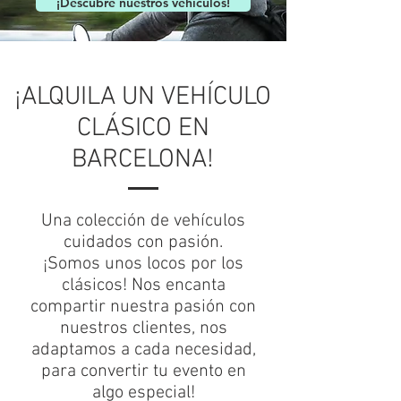
¡Descubre nuestros vehículos!
¡ALQUILA UN VEHÍCULO
CLÁSICO EN
BARCELONA!
Una colección de vehículos
cuidados con pasión.
¡Somos unos locos por los
clásicos! Nos encanta
compartir nuestra pasión con
nuestros clientes, nos
adaptamos a cada necesidad,
para convertir tu evento en
algo especial!