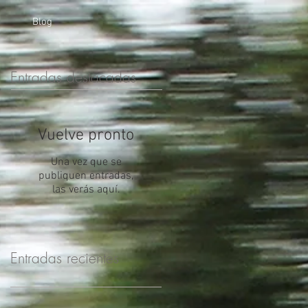
Blog
Entradas destacadas
Vuelve pronto
Una vez que se
publiquen entradas,
las verás aquí.
Entradas recientes