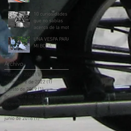
10 curiosidades
que no sabías
acerca de la moto
Vespa...
UNA VESPA PARA
MI BODA
Archivo
mayo de 2023
(1)
1 entrada
noviembre de 2022
(1)
1 entrada
agosto de 2019
(1)
1 entrada
noviembre de 2018
(2)
2 entradas
diciembre de 2016
(5)
5 entradas
noviembre de 2016
(2)
2 entradas
junio de 2016
(1)
1 entrada