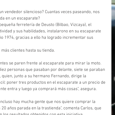
un vendedor silencioso? Cuantas veces paseando, nos 
da en un escaparate?
pequeña ferretería de Deusto (Bilbao, Vizcaya), el 
tividad y sus habilidades, instalarono en su escaparate 
o 1974, gracias a ello ha logrado incrementar sus 
 más clientes hasta su tienda. 
ntes se paren frente al escaparate para mirar la moto. 
ez personas que pasaban por delante, siete se paraban 
, quien, junto a su hermano Fernando, dirige la 
fácil: poner tres productos en el escaparate a un precio de 
 gente entra y luego ya comprará más cosas", asegura.
 Incluso hay mucha gente que nos quiere comprar la 
 20 años parada en la trastienda", comenta Carlos, que 
 los resultados obtenidos con esta iniciativa.