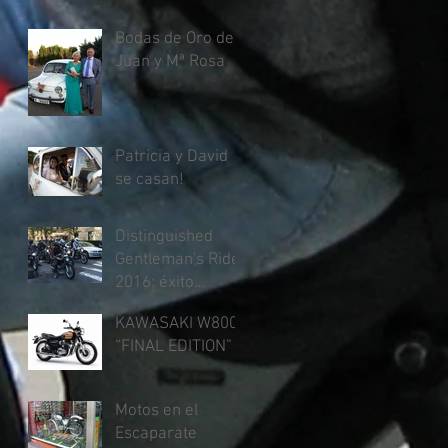
Bodas de Oro de
Juan y Mª Rosa
Patricia y David
se casan!
Distinguished
Gentleman's Ride
2016: éxito
rotundo
KAWASAKI W800
“FINAL EDITION”
Motos en el
Escaparate