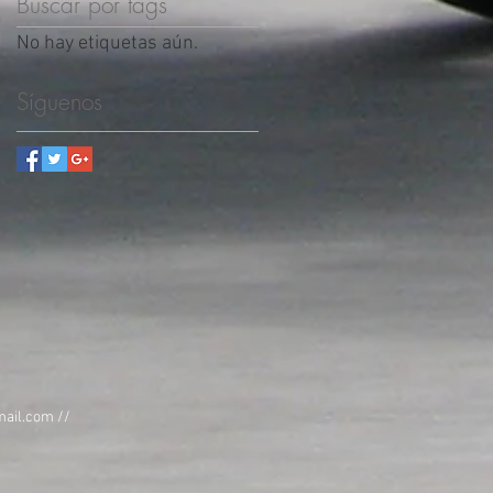
Buscar por tags
No hay etiquetas aún.
Síguenos
mail.com
//