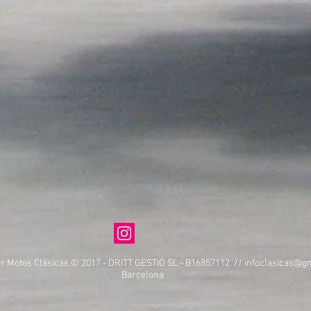
er Motos Clásicas © 2017 - DRITT GESTIÓ SL - B16857112. //
infoclasicas@g
Barcelona