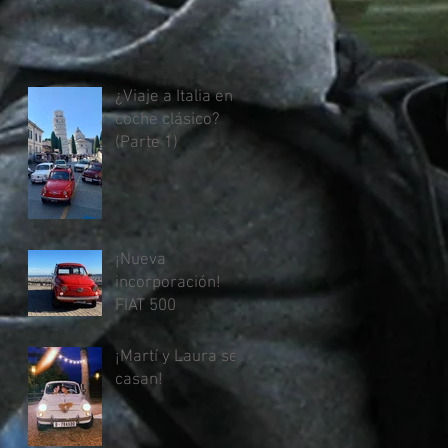
¿Viaje a Italia en
coche clásico?
(Parte 1)
¡Nueva
incorporación!
FIAT 500
¡Martí y Laura se
casan!